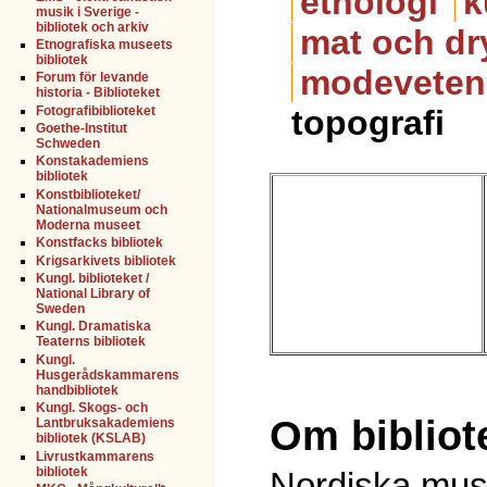
etnologi
k
musik i Sverige -
bibliotek och arkiv
mat och dr
Etnografiska museets
bibliotek
modeveten
Forum för levande
historia - Biblioteket
Fotografibiblioteket
topografi
Goethe-Institut
Schweden
Konstakademiens
bibliotek
Konstbiblioteket/
Nationalmuseum och
Moderna museet
Konstfacks bibliotek
Krigsarkivets bibliotek
Kungl. biblioteket /
National Library of
Sweden
Kungl. Dramatiska
Teaterns bibliotek
Kungl.
Husgerådskammarens
handbibliotek
Kungl. Skogs- och
Om bibliot
Lantbruksakademiens
bibliotek (KSLAB)
Livrustkammarens
bibliotek
Nordiska muse