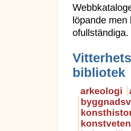
Webbkataloge
löpande men 
ofullständiga.
Vitterhe
bibliotek
arkeologi
byggnadsv
konsthisto
konstvete