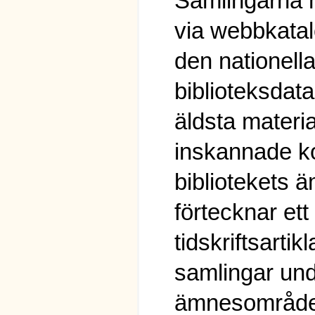
Samlingarna nå
via webbkata
den nationell
biblioteksda
äldsta materia
inskannade k
bibliotekets 
förtecknar ett 
tidskriftsartikl
samlingar und
ämnesområden