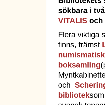
Bibliotekets
sökbara i två
VITALIS
och
Flera viktiga 
finns, främst
numismatisk
boksamling
(
Myntkabinette
och
Scherin
bibliotek
som 