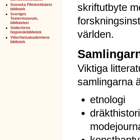
skriftutbyte 
Svenska Filminstitutets
bibliotek
Sveriges
forskningsinst
Teatermuseum,
biblioteket
Södertörns
världen.
högskolebibliotek
Vitterhetsakademiens
bibliotek
Samlingar
Viktiga littera
samlingarna ä
etnologi
dräkthistor
modejourna
konsthantv