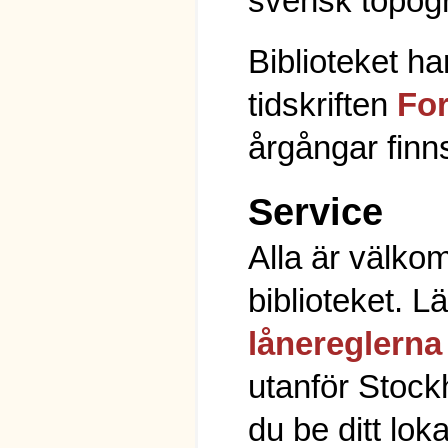
svensk topogr
Biblioteket har
tidskriften
Fo
årgångar finns
Service
Alla är välko
biblioteket. 
lånereglerna
utanför Stoc
du be ditt loka