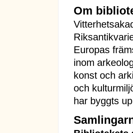
Om bibliot
Vitterhetsaka
Riksantikvari
Europas främs
inom arkeolog
konst och ark
och kulturmil
har byggts u
Samlingar