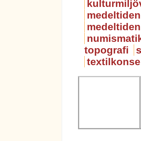
kulturmiljö
medeltiden
medeltiden
numismati
topografi
textilkonse