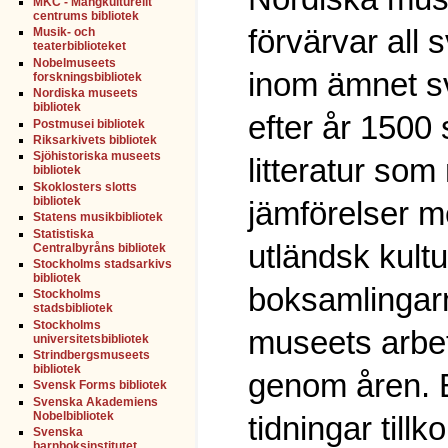
MKC - Mångkulturellt
centrums bibliotek
förvärvar all s
Musik- och
teaterbiblioteket
Nobelmuseets
inom ämnet sv
forskningsbibliotek
Nordiska museets
bibliotek
efter år 1500 
Postmusei bibliotek
Riksarkivets bibliotek
Sjöhistoriska museets
litteratur som
bibliotek
Skoklosters slotts
bibliotek
jämförelser m
Statens musikbibliotek
Statistiska
utländsk kultur
Centralbyråns bibliotek
Stockholms stadsarkivs
bibliotek
boksamlingar
Stockholms
stadsbibliotek
Stockholms
museets arbet
universitetsbibliotek
Strindbergsmuseets
bibliotek
genom åren. 
Svensk Forms bibliotek
Svenska Akademiens
Nobelbibliotek
tidningar til
Svenska
barnboksinstitutet