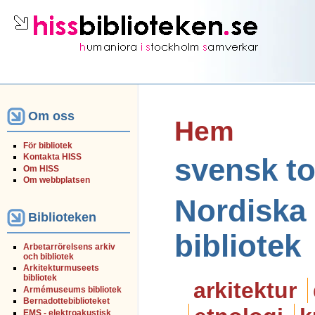
Om oss
Hem
För bibliotek
Kontakta HISS
svensk to
Om HISS
Om webbplatsen
Nordiska
Biblioteken
bibliotek
Arbetarrörelsens arkiv
och bibliotek
Arkitekturmuseets
bibliotek
arkitektur
Armémuseums bibliotek
Bernadottebiblioteket
EMS - elektroakustisk