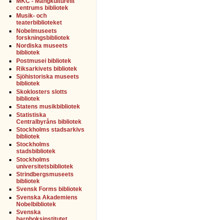
MKC - Mångkulturellt
centrums bibliotek
Musik- och
teaterbiblioteket
Nobelmuseets
forskningsbibliotek
Nordiska museets
bibliotek
Postmusei bibliotek
Riksarkivets bibliotek
Sjöhistoriska museets
bibliotek
Skoklosters slotts
bibliotek
Statens musikbibliotek
Statistiska
Centralbyråns bibliotek
Stockholms stadsarkivs
bibliotek
Stockholms
stadsbibliotek
Stockholms
universitetsbibliotek
Strindbergsmuseets
bibliotek
Svensk Forms bibliotek
Svenska Akademiens
Nobelbibliotek
Svenska
barnboksinstitutet