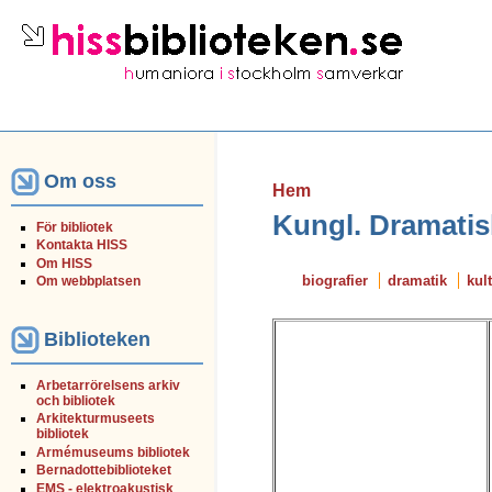
Om oss
Hem
Kungl. Dramatis
För bibliotek
Kontakta HISS
Om HISS
biografier
dramatik
kul
Om webbplatsen
Biblioteken
Arbetarrörelsens arkiv
och bibliotek
Arkitekturmuseets
bibliotek
Armémuseums bibliotek
Bernadottebiblioteket
EMS - elektroakustisk