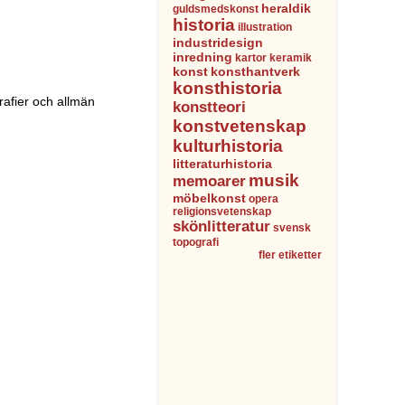
heraldik
guldsmedskonst
historia
illustration
industridesign
inredning
kartor
keramik
konst
konsthantverk
konsthistoria
rafier och allmän
konstteori
konstvetenskap
kulturhistoria
litteraturhistoria
musik
memoarer
möbelkonst
opera
religionsvetenskap
skönlitteratur
svensk
topografi
fler etiketter