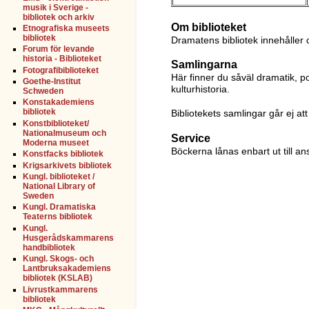
musik i Sverige -
bibliotek och arkiv
Om biblioteket
Etnografiska museets
bibliotek
Dramatens bibliotek innehåller 
Forum för levande
historia - Biblioteket
Samlingarna
Fotografibiblioteket
Här finner du såväl dramatik, p
Goethe-Institut
kulturhistoria.
Schweden
Konstakademiens
bibliotek
Bibliotekets samlingar går ej att 
Konstbiblioteket/
Nationalmuseum och
Service
Moderna museet
Böckerna lånas enbart ut till an
Konstfacks bibliotek
Krigsarkivets bibliotek
Kungl. biblioteket /
National Library of
Sweden
Kungl. Dramatiska
Teaterns bibliotek
Kungl.
Husgerådskammarens
handbibliotek
Kungl. Skogs- och
Lantbruksakademiens
bibliotek (KSLAB)
Livrustkammarens
bibliotek