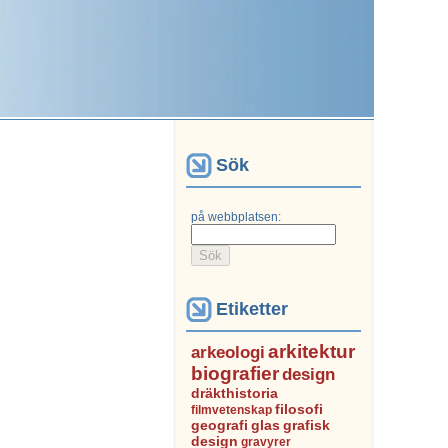
Sök
på webbplatsen:
Etiketter
arkitektur
arkeologi
biografier
design
dräkthistoria
filosofi
filmvetenskap
geografi
glas
grafisk
design
gravyrer