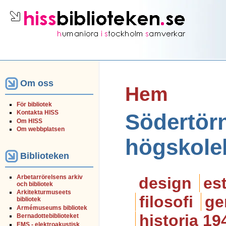
Om oss
Hem
För bibliotek
Kontakta HISS
Södertör
Om HISS
Om webbplatsen
högskoleb
Biblioteken
Arbetarrörelsens arkiv
design
est
och bibliotek
Arkitekturmuseets
filosofi
ge
bibliotek
Armémuseums bibliotek
historia 19
Bernadottebiblioteket
EMS - elektroakustisk