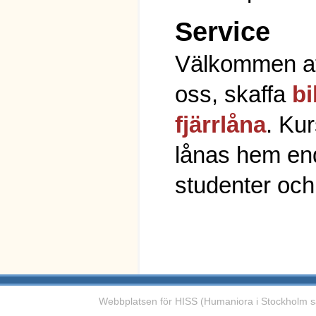
Service
Välkommen at
oss, skaffa
bi
fjärrlåna
. Kur
lånas hem en
studenter och
Webbplatsen för HISS (Humaniora i Stockholm s