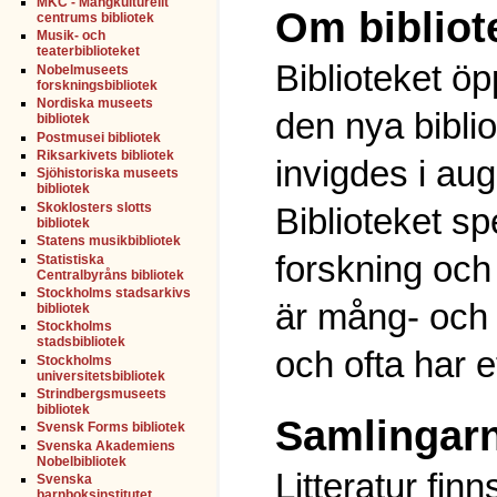
MKC - Mångkulturellt
Om bibliot
centrums bibliotek
Musik- och
teaterbiblioteket
Biblioteket ö
Nobelmuseets
forskningsbibliotek
Nordiska museets
den nya bibl
bibliotek
Postmusei bibliotek
Riksarkivets bibliotek
invigdes i aug
Sjöhistoriska museets
bibliotek
Skoklosters slotts
Biblioteket s
bibliotek
Statens musikbibliotek
forskning och
Statistiska
Centralbyråns bibliotek
Stockholms stadsarkivs
är mång- och 
bibliotek
Stockholms
stadsbibliotek
och ofta har 
Stockholms
universitetsbibliotek
Strindbergsmuseets
bibliotek
Samlingar
Svensk Forms bibliotek
Svenska Akademiens
Nobelbibliotek
Litteratur fin
Svenska
barnboksinstitutet