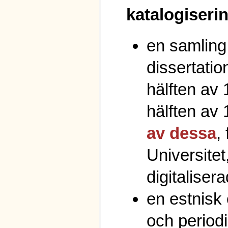
katalogiseri
en samling
dissertatio
hälften av 1
hälften av 
av dessa
,
Universitet
digitalisera
en estnisk 
och period