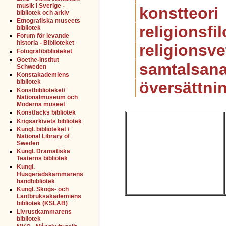
musik i Sverige -
konstteori
bibliotek och arkiv
Etnografiska museets
religionsfil
bibliotek
Forum för levande
historia - Biblioteket
religionsv
Fotografibiblioteket
Goethe-Institut
samtalsana
Schweden
Konstakademiens
bibliotek
översättni
Konstbiblioteket/
Nationalmuseum och
Moderna museet
Konstfacks bibliotek
Krigsarkivets bibliotek
Kungl. biblioteket /
National Library of
Sweden
Kungl. Dramatiska
Teaterns bibliotek
Kungl.
Husgerådskammarens
handbibliotek
Kungl. Skogs- och
Lantbruksakademiens
bibliotek (KSLAB)
Livrustkammarens
bibliotek