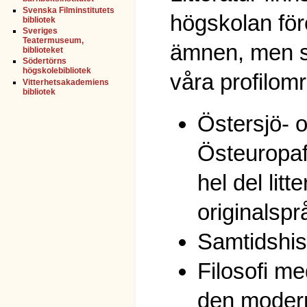
Svenska Filminstitutets
högskolan f
bibliotek
Sveriges
Teatermuseum,
ämnen, men s
biblioteket
Södertörns
högskolebibliotek
våra profilom
Vitterhetsakademiens
bibliotek
Östersjö- 
Östeuropa
hel del litt
originalsp
Samtidshis
Filosofi m
den moder