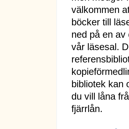
välkommen att
böcker till lä
ned på en av d
vår läsesal. 
referensbiblio
kopieförmedlin
bibliotek kan 
du vill låna fr
fjärrlån.