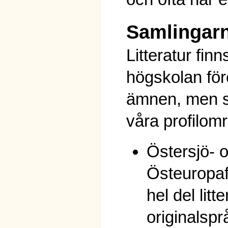
Samlingar
Litteratur fin
högskolan f
ämnen, men s
våra profilom
Östersjö- 
Östeuropa
hel del litt
originalsp