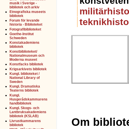
konstvete
musik i Sverige -
bibliotek och arkiv
militärhisto
Etnografiska museets
bibliotek
teknikhisto
Forum för levande
historia - Biblioteket
Fotografibiblioteket
Goethe-Institut
Schweden
Konstakademiens
bibliotek
Konstbiblioteket/
Nationalmuseum och
Moderna museet
Konstfacks bibliotek
Krigsarkivets bibliotek
Kungl. biblioteket /
National Library of
Sweden
Kungl. Dramatiska
Teaterns bibliotek
Kungl.
Husgerådskammarens
handbibliotek
Kungl. Skogs- och
Lantbruksakademiens
bibliotek (KSLAB)
Om bibliot
Livrustkammarens
bibliotek