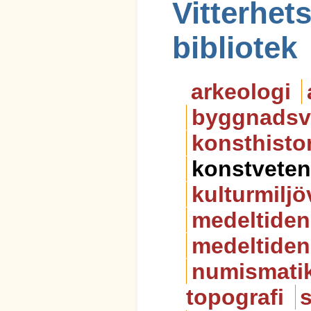
Vitterhe
bibliotek
arkeologi
byggnadsv
konsthisto
konstvete
kulturmiljö
medeltiden
medeltiden
numismati
topografi