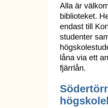
Alla är välko
biblioteket.
endast till Ko
studenter sam
högskolestud
låna via ett an
fjärrlån.
Södertör
högskoleb