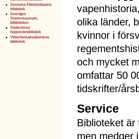
Svenska Filminstitutets
vapenhistoria,
bibliotek
Sveriges
olika länder, 
Teatermuseum,
biblioteket
Södertörns
kvinnor i förs
högskolebibliotek
Vitterhetsakademiens
bibliotek
regementshisto
och mycket m
omfattar 50 0
tidskrifter/år
Service
Biblioteket är t
men medger i