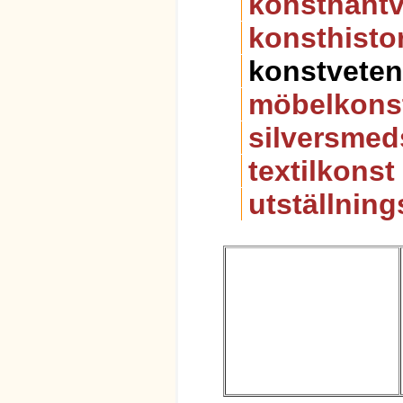
konsthantv
konsthisto
konstvete
möbelkons
silversmed
textilkonst
utställning