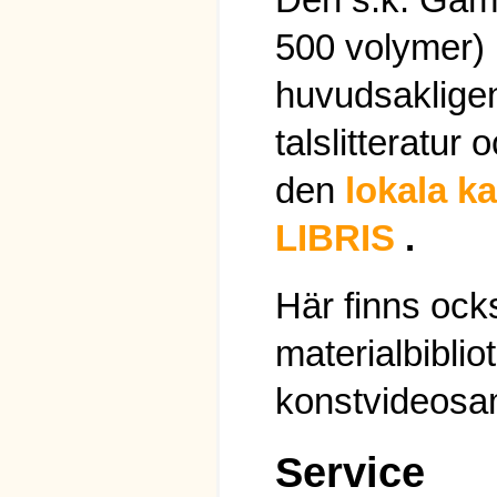
500 volymer) 
huvudsaklige
talslitteratur 
den
lokala k
LIBRIS
.
Här finns ock
materialbiblio
konstvideosa
Service