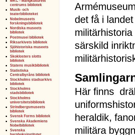
MKC - Mångkulturellt
Armémuseums b
centrums bibliotek
Musik- och
teaterbiblioteket
det få i lande
Nobelmuseets
forskningsbibliotek
Nordiska museets
militärhistor
bibliotek
Postmusei bibliotek
särskild inrik
Riksarkivets bibliotek
Sjöhistoriska museets
bibliotek
militärhistori
Skoklosters slotts
bibliotek
Statens musikbibliotek
Statistiska
Samlingar
Centralbyråns bibliotek
Stockholms stadsarkivs
bibliotek
Här finns drä
Stockholms
stadsbibliotek
Stockholms
uniformshistori
universitetsbibliotek
Strindbergsmuseets
bibliotek
heraldik, fano
Svensk Forms bibliotek
Svenska Akademiens
Nobelbibliotek
militära byggna
Svenska
barnboksinstitutet