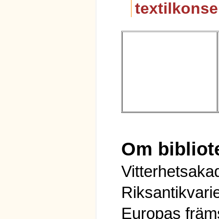
textilkonse
Om bibliot
Vitterhetsaka
Riksantikvari
Europas främs