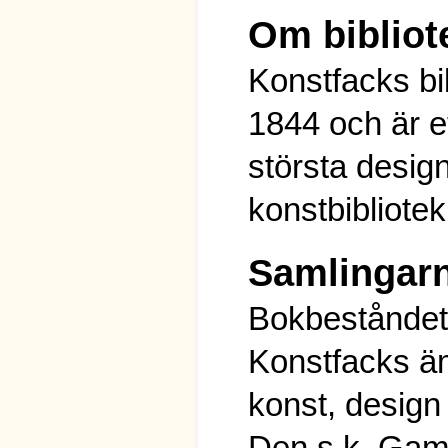
Om bibliot
Konstfacks bi
1844 och är e
största desig
konstbibliotek
Samlingar
Bokbeståndet
Konstfacks 
konst, design
Den s.k. Gam