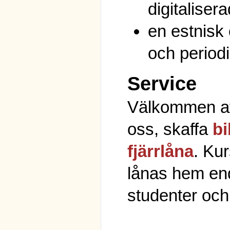
digitalisera
en estnisk 
och period
Service
Välkommen at
oss, skaffa
bi
fjärrlåna
. Kur
lånas hem en
studenter och