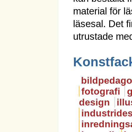
material för lä
läsesal. Det f
utrustade med
Konstfack
bildpedago
fotografi
g
design
ill
industride
inredningsa