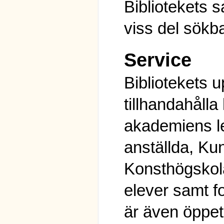
Bibliotekets sa
viss del sökb
Service
Bibliotekets up
tillhandahålla l
akademiens l
anställda, Kun
Konsthögskol
elever samt fo
är även öppet