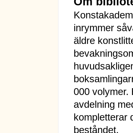
Om bibliot
Konstakademi
inrymmer såv
äldre konstlitt
bevakningsom
huvudsakligen
boksamlingarn
000 volymer. 
avdelning med
kompletterar 
beståndet.