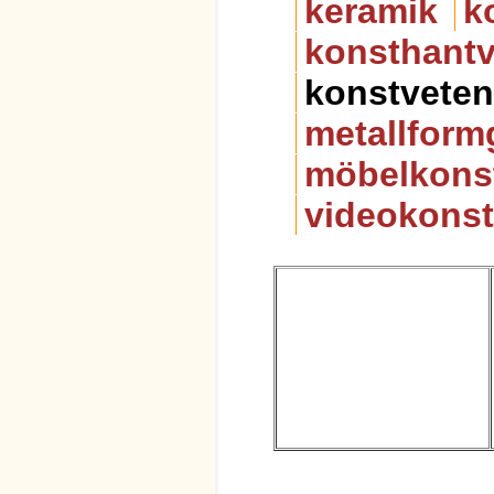
keramik
k
konsthantv
konstvete
metallform
möbelkons
videokonst