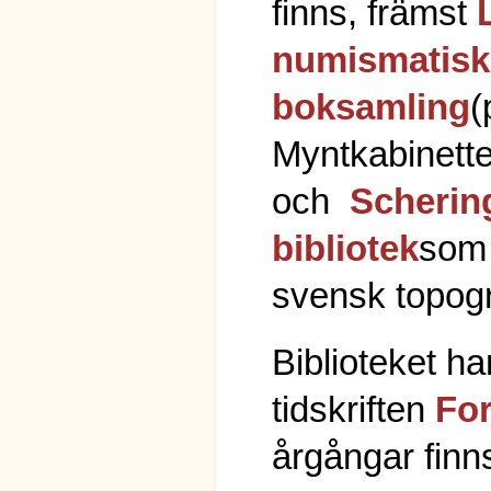
finns, främst
numismatisk
boksamling
(
Myntkabinette
och
Scherin
bibliotek
som 
svensk topogr
Biblioteket har
tidskriften
Fo
årgångar finns