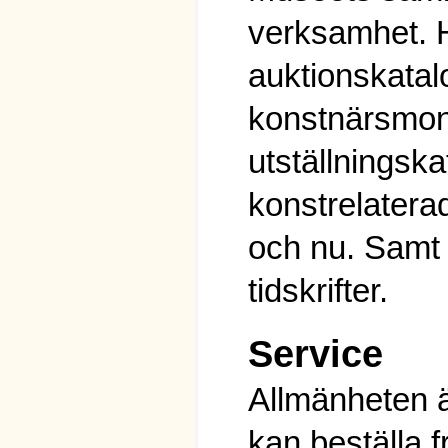
verksamhet. H
auktionskatal
konstnärsmono
utställningska
konstrelaterad
och nu. Samt e
tidskrifter.
Service
Allmänheten 
kan beställa 