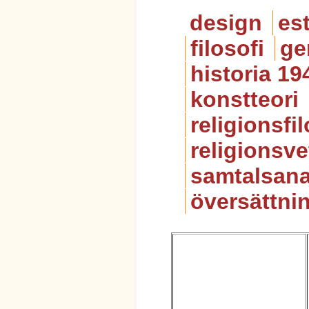
design
est
filosofi
ge
historia 19
konstteori
religionsfil
religionsv
samtalsana
översättni