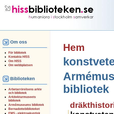
Om oss
Hem
För bibliotek
Kontakta HISS
konstvet
Om HISS
Om webbplatsen
Armému
Biblioteken
bibliotek
Arbetarrörelsens arkiv
och bibliotek
Arkitekturmuseets
bibliotek
dräkthistor
Armémuseums bibliotek
Bernadottebiblioteket
EMS - elektroakustisk