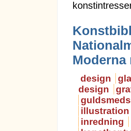
konstintresse
Konstbibl
National
Moderna 
design
gl
design
gra
guldsmeds
illustration
inredning